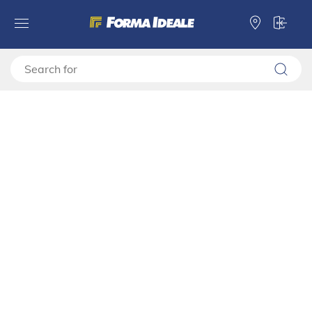
Forma Ideale
Beds
Double beds
Double bed ASCALON 160 PLUS
Double bed ASCALON 160 PLUS
11013065
Video montage